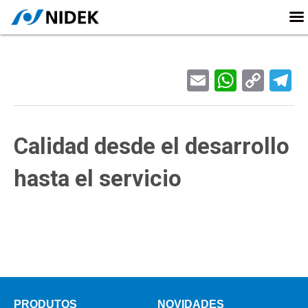
Email
Whats
Cop
T
Link
Calidad desde el desarrollo
hasta el servicio
PRODUTOS
NOVIDADES