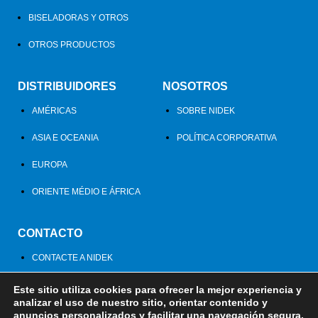
BISELADORAS Y OTROS
OTROS PRODUCTOS
DISTRIBUIDORES
NOSOTROS
AMÉRICAS
SOBRE NIDEK
ASIA E OCEANIA
POLÍTICA CORPORATIVA
EUROPA
ORIENTE MÉDIO E ÁFRICA
CONTACTO
CONTACTE A NIDEK
Este sitio utiliza cookies para ofrecer la mejor experiencia y
analizar el uso de nuestro sitio, orientar contenido y
anuncios personalizados y facilitar una navegación segura.