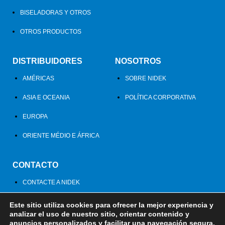
BISELADORAS Y OTROS
OTROS PRODUCTOS
DISTRIBUIDORES
NOSOTROS
AMÉRICAS
SOBRE NIDEK
ASIA E OCEANIA
POLÍTICA CORPORATIVA
EUROPA
ORIENTE MÉDIO E ÁFRICA
CONTACTO
CONTACTE A NIDEK
Este sitio utiliza cookies para ofrecer la mejor experiencia y
analizar el uso de nuestro sitio, orientar contenido y
anuncios personalizados y facilitar una navegación segura.