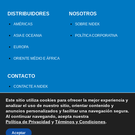
DISTRIBUIDORES
NOSOTROS
AMÉRICAS
SOBRE NIDEK
ASIA E OCEANIA
POLÍTICA CORPORATIVA
EUROPA
ORIENTE MÉDIO E ÁFRICA
CONTACTO
CONTACTE A NIDEK
Este sitio utiliza cookies para ofrecer la mejor experiencia y
analizar el uso de nuestro sitio, orientar contenido y
anuncios personalizados y facilitar una navegación segura.
Al continuar navegando, acepta nuestra
Política de Privacidad
Términos y Condiciones
Política de Privacidad
y
Términos y Condiciones
.
Aceptar