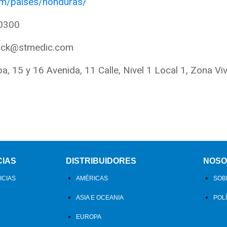
om/paises/honduras/
0300
ick@stmedic.com
a, 15 y 16 Avenida, 11 Calle, Nivel 1 Local 1, Zona Vi
CIAS
DISTRIBUIDORES
NOSO
ICIAS
AMÉRICAS
SOB
ASIA E OCEANIA
POL
EUROPA