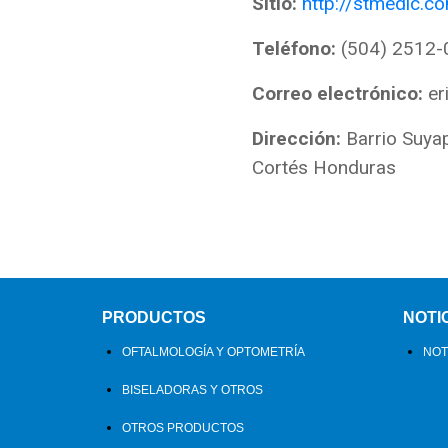
Sitio:
http://stmedic.c
Teléfono:
(504) 2512-
Correo electrónico:
er
Dirección:
Barrio Suyap
Cortés Honduras
PRODUCTOS
NOTI
OFTALMOLOGÍA Y OPTOMETRÍA
NOT
BISELADORAS Y OTROS
OTROS PRODUCTOS