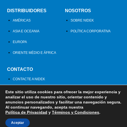
DISTRIBUIDORES
NOSOTROS
AMÉRICAS
SOBRE NIDEK
ASIA E OCEANIA
POLÍTICA CORPORATIVA
EUROPA
ORIENTE MÉDIO E ÁFRICA
CONTACTO
CONTACTE A NIDEK
Este sitio utiliza cookies para ofrecer la mejor experiencia y
analizar el uso de nuestro sitio, orientar contenido y
anuncios personalizados y facilitar una navegación segura.
Al continuar navegando, acepta nuestra
Política de Privacidad
Términos y Condiciones
Política de Privacidad
y
Términos y Condiciones
.
Aceptar
© 2020 - NIDEK DO BRASIL
Desenvolvido por VOX DIGITAL