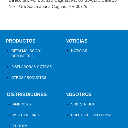
Dirección:
PO Box 279 Caguas, PR 00726-0279 Calle 15
N-7 - Urb Santa Juana Caguas, PR 00725
PRODUCTOS
NOTICIAS
OFTALMOLOGÍA Y
NOTICIAS
OPTOMETRÍA
BISELADORAS Y OTROS
OTROS PRODUCTOS
DISTRIBUIDORES
NOSOTROS
AMÉRICAS
SOBRE NIDEK
ASIA E OCEANIA
POLÍTICA CORPORATIVA
EUROPA