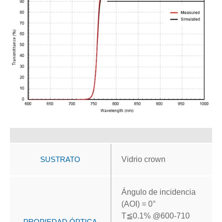
SUSTRATO
Vidrio crown
Ángulo de incidencia
(AOI) = 0°
T
≦
0.1% @600-710
PROPIEDAD ÓPTICA