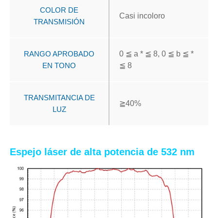
COLOR DE
Casi incoloro
TRANSMISIÓN
RANGO APROBADO
0
≦
a *
≦
8, 0
≦
b
≦
*
EN TONO
≦
8
TRANSMITANCIA DE
≧
40%
LUZ
Espejo láser de alta potencia de 532 nm