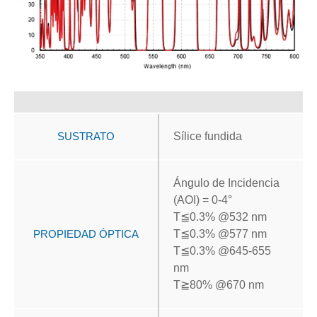
SUSTRATO
Sílice fundida
Ángulo de Incidencia
(AOI) = 0-4°
T
≦
0.3% @532 nm
PROPIEDAD ÓPTICA
T
≦
0.3% @577 nm
T
≦
0.3% @645-655
nm
T
≧
80% @670 nm