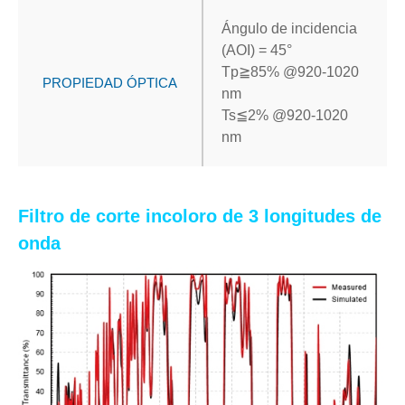
Ángulo de incidencia
(AOI) = 45°
Tp
≧
85% @920-1020
PROPIEDAD ÓPTICA
nm
Ts
≦
2% @920-1020
nm
Filtro de corte incoloro de 3 longitudes de
onda