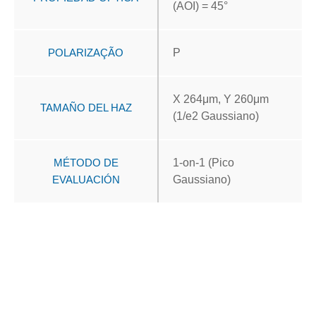
(AOI) = 45°
POLARIZAÇÃO
P
X 264μm, Y 260μm
TAMAÑO DEL HAZ
(1/e2 Gaussiano)
MÉTODO DE
1-on-1 (Pico
EVALUACIÓN
Gaussiano)