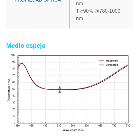
nm
T
≧
90% @780-1000
nm
Medio espejo