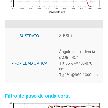
SUSTRATO
S-BSL7
Ángulo de incidencia
(AOI) = 45°
PROPIEDAD ÓPTICA
T
≦
85% @750-870
nm
T
≧
1% @960-1000 nm
Filtro de paso de onda corta