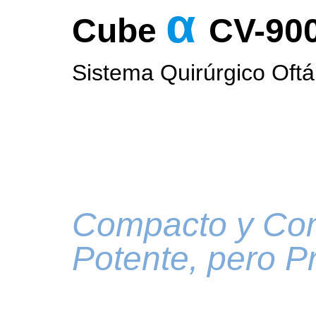
α
Cube
CV-90
Sistema Quirúrgico Oftá
Compacto y Co
Potente, pero P