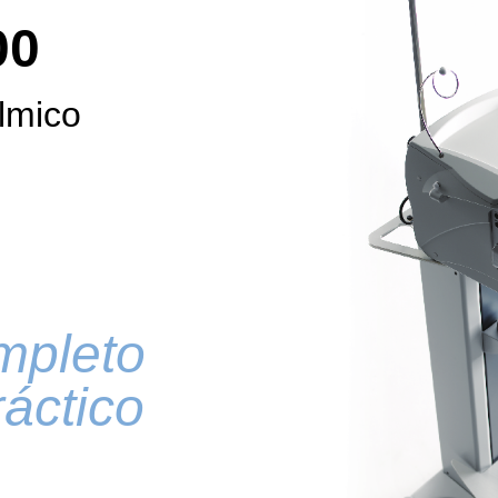
00
lmico
mpleto
ráctico