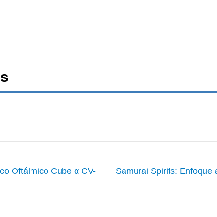
as
gico Oftálmico Cube α CV-
Samurai Spirits: Enfoque 