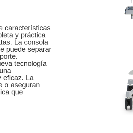
e características
leta y práctica
atas. La consola
 se puede separar
sporte.
ueva tecnología
 una
 eficaz. La
be α aseguran
ica que