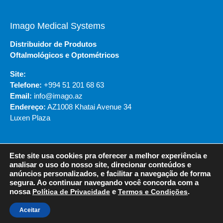
Imago Medical Systems
Distribuidor de Produtos
Oftalmológicos e Optométricos
Site:
Telefone:
+994 51 201 68 63
Email:
info@imago.az
Endereço:
AZ1008 Khatai Avenue 34
Luxen Plaza
Este site usa cookies pra oferecer a melhor experiência e
© 2020 - NIDEK DO BRASIL
analisar o uso do nosso site, direcionar conteúdos e
anúncios personalizados, e facilitar a navegação de forma
segura. Ao continuar navegando você concorda com a
Política de Privacidade
Termos e Condições
nossa
Política de Privacidade
e
Termos e Condições
.
Aceitar
Desenvolvido por VOX DIGITAL