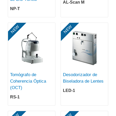
AL-Scan M
NP-T
NEW
NEW
Tomógrafo de
Desodorizador de
Coherencia Óptica
Biseladora de Lentes
(OCT)
LED-1
RS-1