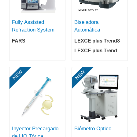
Fully Assisted
Biseladora
Refraction System
Automática
FARS
LEXCE plus Trend8
LEXCE plus Trend
NEW
NEW
Inyector Precargado
Biómetro Óptico
de LIO Tórica