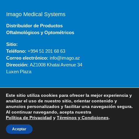
Imago Medical Systems
Distribuidor de Productos
Oftalmológicos y Optométricos
Sitio:
Teléfono:
+994 51 201 68 63
Correo electrónico:
info@imago.az
Dirección:
AZ1008 Khatai Avenue 34
Luxen Plaza
Este sitio utiliza cookies para ofrecer la mejor experiencia y
© 2020 - NIDEK DO BRASIL
analizar el uso de nuestro sitio, orientar contenido y
anuncios personalizados y facilitar una navegación segura.
Al continuar navegando, acepta nuestra
Política de Privacidad
Términos y Condiciones
Política de Privacidad
y
Términos y Condiciones
.
Aceptar
Desenvolvido por VOX DIGITAL