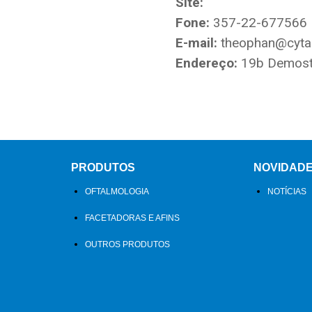
Site:
Fone:
357-22-677566
E-mail:
theophan@cyta
Endereço:
19b Demosth
PRODUTOS
NOVIDAD
OFTALMOLOGIA
NOTÍCIAS
FACETADORAS E AFINS
OUTROS PRODUTOS