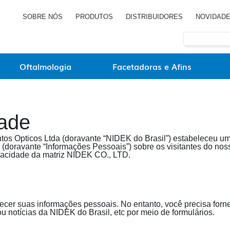
SOBRE NÓS
PRODUTOS
DISTRIBUIDORES
NOVIDAD
Oftalmologia
Facetadoras e Afins
dade
os Opticos Ltda (doravante “NIDEK do Brasil”) estabeleceu uma
doravante “Informações Pessoais”) sobre os visitantes do nosso 
ivacidade da matriz NIDEK CO., LTD.
necer suas informações pessoais. No entanto, você precisa for
ou notícias da NIDEK do Brasil, etc por meio de formulários.