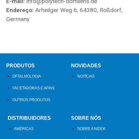
E-mail:
info@polytech-domilens.de
Endereço:
Arheilger Weg 6, 64380, Roßdorf,
Germany
PRODUTOS
NOVIDADES
OFTALMOLOGIA
NOTÍCIAS
FACETADORAS E AFINS
OUTROS PRODUTOS
DISTRIBUIDORES
SOBRE NÓS
AMÉRICAS
SOBRE A NIDEK