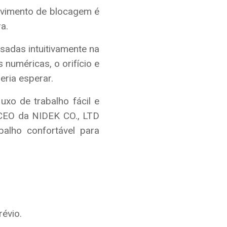
ovimento de blocagem é
a.
adas intuitivamente na
s numéricas, o orifício e
eria esperar.
xo de trabalho fácil e
e CEO da NIDEK CO., LTD
alho confortável para
révio.