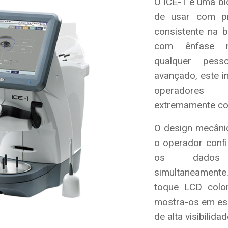
O ICE-1 é uma blo
de usar com pr
consistente na 
com ênfase n
qualquer pess
avançado, este i
operadores 
extremamente con
O design mecânic
o operador confi
os dados
simultaneament
toque LCD colo
mostra-os em esc
de alta visibilidad