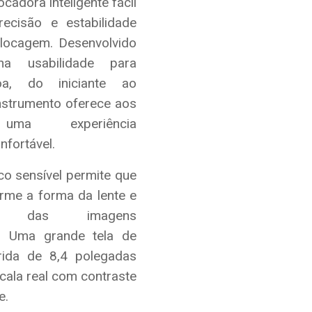
cadora inteligente fácil
ecisão e estabilidade
blocagem. Desenvolvido
a usabilidade para
oa, do iniciante ao
nstrumento oferece aos
uma experiência
fortável.
o sensível permite que
rme a forma da lente e
 das imagens
e. Uma grande tela de
rida de 8,4 polegadas
ala real com contraste
e.