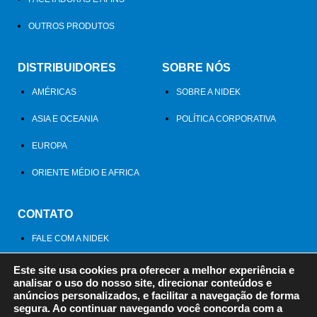
OUTROS PRODUTOS
DISTRIBUIDORES
SOBRE NÓS
AMÉRICAS
SOBRE A NIDEK
ASIA E OCEANIA
POLÍTICA CORPORATIVA
EUROPA
ORIENTE MÉDIO E AFRICA
CONTATO
FALE COM A NIDEK
Este site usa cookies pra oferecer a melhor experiência e
analisar o uso do nosso site, direcionar conteúdos e
anúncios personalizados, e facilitar a navegação de forma
segura. Ao continuar navegando você concorda com a
Política de Privacidade
Termos e Condições