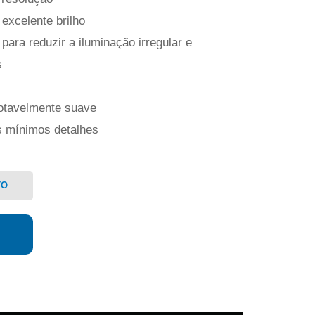
excelente brilho
 para reduzir a iluminação irregular e
s
notavelmente suave
s mínimos detalhes
TO