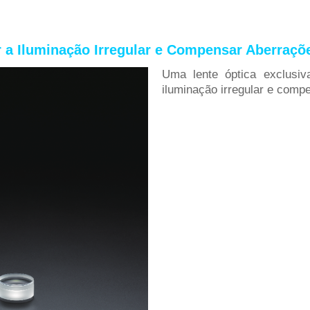
r a Iluminação Irregular e Compensar Aberraçõ
Uma lente óptica exclusiv
iluminação irregular e comp