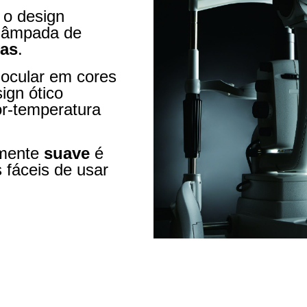
 o design
lâmpada de
vas
.
 ocular em cores
ign ótico
or-temperatura
lmente
suave
é
 fáceis de usar