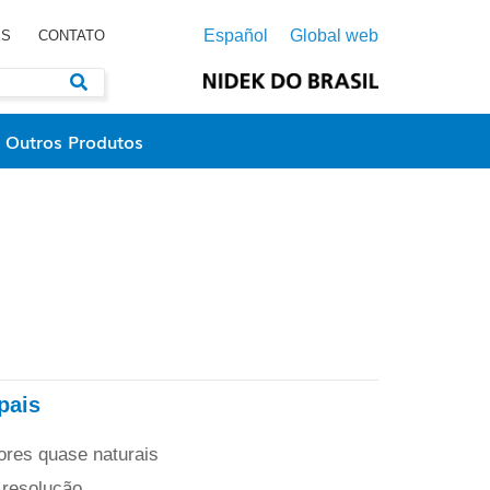
Español
Global web
ES
CONTATO
Outros Produtos
pais
cores quase naturais
 resolução