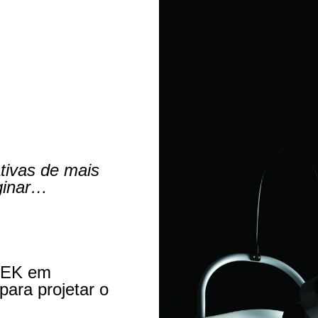
tivas de mais
ginar…
IDEK em
para projetar o