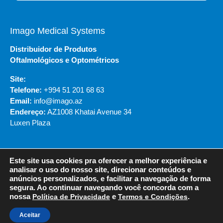
Imago Medical Systems
Distribuidor de Produtos
Oftalmológicos e Optométricos
Site:
Telefone:
+994 51 201 68 63
Email:
info@imago.az
Endereço:
AZ1008 Khatai Avenue 34
Luxen Plaza
Este site usa cookies pra oferecer a melhor experiência e
© 2020 - NIDEK DO BRASIL
analisar o uso do nosso site, direcionar conteúdos e
anúncios personalizados, e facilitar a navegação de forma
segura. Ao continuar navegando você concorda com a
Política de Privacidade
Termos e Condições
nossa
Política de Privacidade
e
Termos e Condições
.
Aceitar
Desenvolvido por VOX DIGITAL