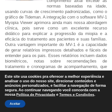
comprimento axial excede as
normas baseadas na idade,
usando curvas de crescimento padronizadas, como o
gráfico de Tideman. A integração com o software MV-1
Myopia Viewer aprimora ainda mais nossa abordagem
clínica, pois serve como um excelente recurso
didático para explicar a progressão da miopia e a
eficácia do tratamento aos pacientes e suas famílias.
Outra vantagem importante do MV-1 é a capacidade
de gerar relatórios impressos detalhados e fáceis de
entender para os pais. Esses relatórios incluem dados
biométricos, notas sobre recomendações de
tratamento e cronogramas de acompanhamento, que
não apenas agilizam as operações clínicas, mas
Este site usa cookies pra oferecer a melhor experiência e
também promovem maior engajamento e adesão do
analisar o uso do nosso site, direcionar conteúdos e
paciente.”
anúncios personalizados, e facilitar a navegação de forma
segura. Ao continuar navegando você concorda com a
nossa
Política de Privacidade
e
Termos e Condições
.
Aceitar
Orienta Decisões de Tratamento da Miopia com