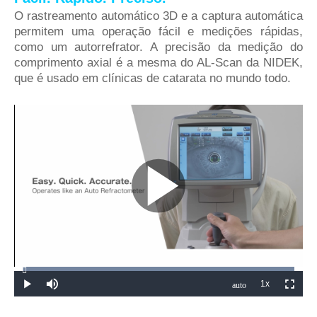
O rastreamento automático 3D e a captura automática
permitem uma operação fácil e medições rápidas,
como um autorrefrator. A precisão da medição do
comprimento axial é a mesma do AL-Scan da NIDEK,
que é usado em clínicas de catarata no mundo todo.
Play
Video
Loaded
:
32.04%
1x
auto
Play
Mute
Playback
Fullsc
Quality
Rate