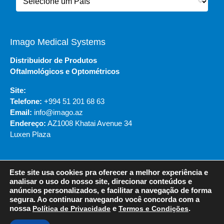
Imago Medical Systems
Distribuidor de Produtos
Oftalmológicos e Optométricos
Site:
Telefone:
+994 51 201 68 63
Email:
info@imago.az
Endereço:
AZ1008 Khatai Avenue 34
Luxen Plaza
Este site usa cookies pra oferecer a melhor experiência e
© 2020 - NIDEK DO BRASIL
analisar o uso do nosso site, direcionar conteúdos e
anúncios personalizados, e facilitar a navegação de forma
segura. Ao continuar navegando você concorda com a
Política de Privacidade
Termos e Condições
nossa
Política de Privacidade
e
Termos e Condições
.